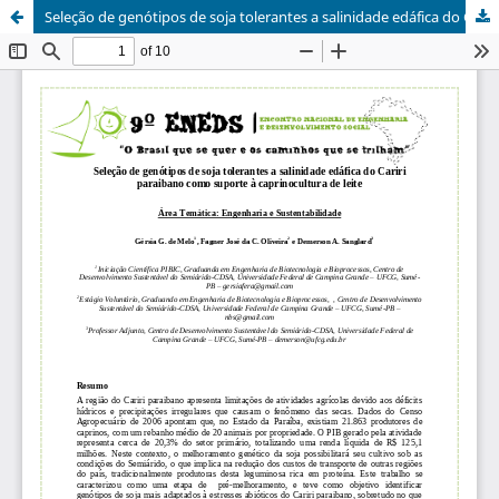
Seleção de genótipos de soja tolerantes a salinidade edáfica do Cariri paraibano como suporte à caprinocultura de leite